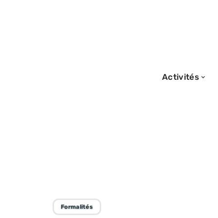
Activités
14/01/2026
Qui a vraiment b
pour voyager au
Formalités