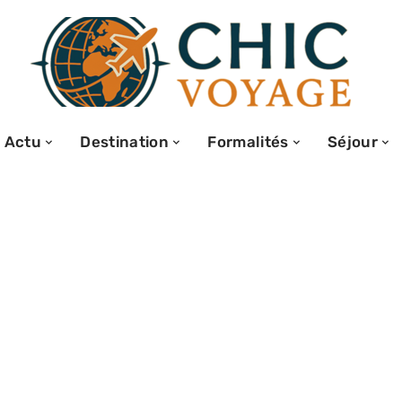
Actu
Destination
Formalités
Séjour
esoin d’un visa
 Kenya ?