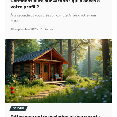
Confidentialité sur Airbnb : qui a accès à
votre profil ?
À la seconde où vous créez un compte Airbnb, votre nom
reste
…
18 septembre 2025
7 min read
SÉJOUR
Différence entre écolodge et éco resort :