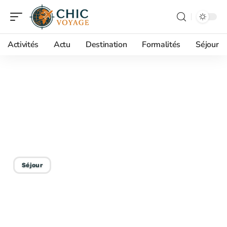
Activités
Actu
Destination
Formalités
Séjour
25/08/2025
Différence entre camping
3 étoiles et 4 étoiles :
critères et prestations
Séjour