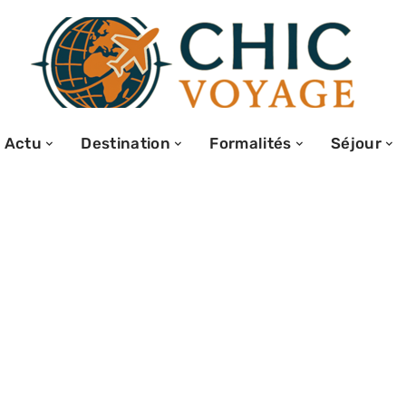
Actu
Destination
Formalités
Séjour
 compagnie
er une alliance,
 bénéfices