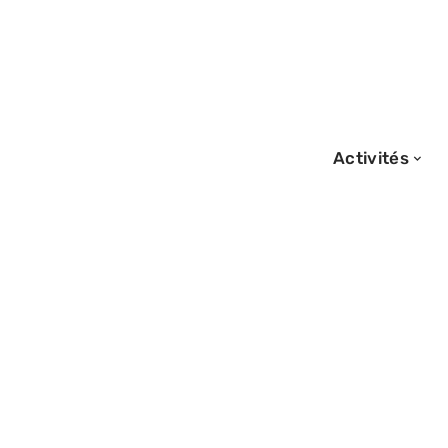
Activités
01/01/2026
Avantages pour
aérienne : intégr
opportunités et