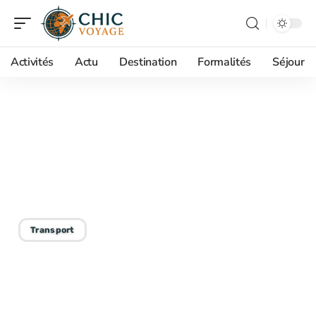
Activités
Actu
Destination
Formalités
Séjour
17/01/2026
Concurrent de BlaBlaCar :
Solutions de covoiturage
alternatives en France
Transport