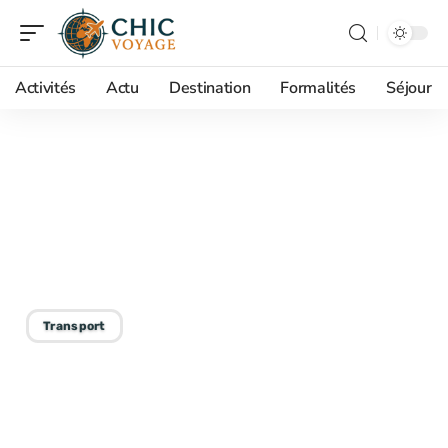
Activités
Actu
Destination
Formalités
Séjour
15/09/2025
L’inventeur du pousse-
pousse et son histoire
originelle
Transport