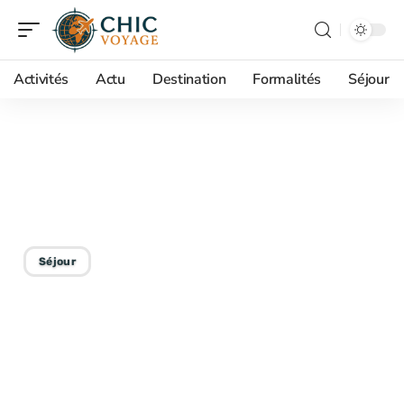
Activités
Actu
Destination
Formalités
Séjour
14/02/2026
Maison flottante : où la
trouver dans l’eau ?
Séjour