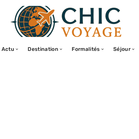
Actu
Destination
Formalités
Séjour
oir pour
oduits de
ne