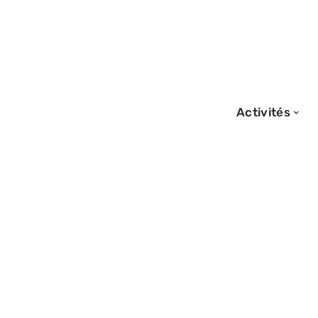
Activités
30/12/2025
Ce qu’il faut sav
emporter ses pr
toilette en cabi