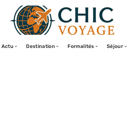
Actu
Destination
Formalités
Séjour
atoire pour
faut savoir