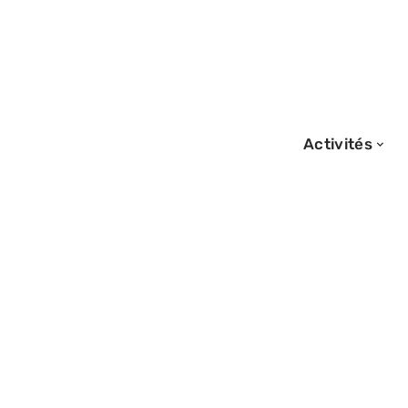
Activités
25/10/2025
Passeport oblig
Maroc : Ce qu’il 
avant de partir !