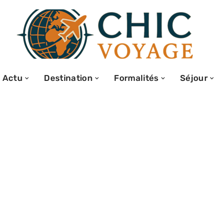
Actu
Destination
Formalités
Séjour
mande de visa :
les et conseils