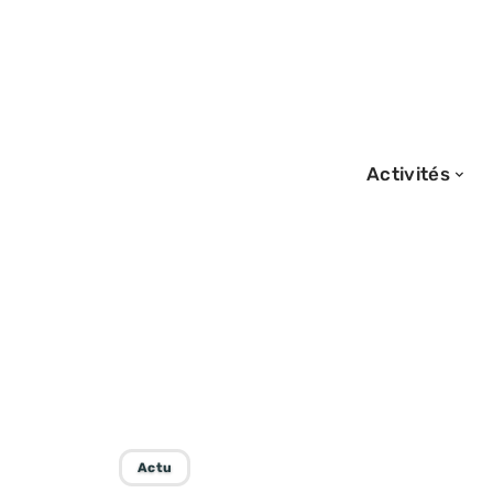
Activités
13/09/2025
Voyage solidaire 
choisir cette e
Actu