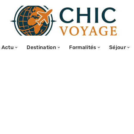
Actu
Destination
Formalités
Séjour
: les raisons de
xpérience unique